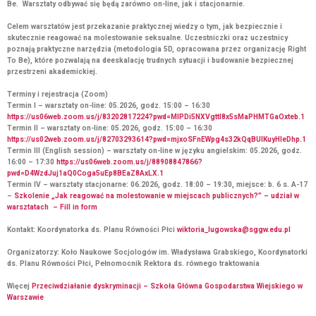
Be. Warsztaty odbywać się będą zarówno on-line, jak i stacjonarnie.
Celem warsztatów jest przekazanie praktycznej wiedzy o tym, jak bezpiecznie i
skutecznie reagować na molestowanie seksualne. Uczestniczki oraz uczestnicy
poznają praktyczne narzędzia (metodologia 5D, opracowana przez organizację Right
To Be), które pozwalają na deeskalację trudnych sytuacji i budowanie bezpiecznej
przestrzeni akademickiej.
Terminy i rejestracja (Zoom)
Termin I
– warsztaty on-line:
05.2026
,
godz.
15:00 – 16:30
https://us06web.zoom.us/j/83202817224?pwd=MlPDi5NXVgttl8x5sMaPHMTGaOxteb.1
Termin II
– warsztaty on-line:
05.2026
, godz.
15:00 – 16:30
https://us02web.zoom.us/j/82703293614?pwd=mjxoSFnEWpg4s32kQqBUIKuyHIeDhp.1
Termin III
(
English sessio
n
) – warsztaty on-line w języku angielskim:
05.2026
, godz.
16:00 – 17:30
https://us06web.zoom.us/j/88908847866?
pwd=D4WzdJuj1aQ0Coga5uEp8BEaZ8AxLX.1
Termin IV –
warsztaty stacjonarne:
06.2026
, godz.
18:00 – 19:30
, miejsce:
b. 6 s. A-17
–
Szkolenie „Jak reagować na molestowanie w miejscach publicznych?” – udział w
warsztatach – Fill in form
Kontakt:
Koordynatorka ds. Planu Równości Płci
wiktoria_lugowska@sggw.edu.pl
Organizatorzy:
Koło Naukowe Socjologów im. Władysława Grabskiego, Koordynatorki
ds. Planu Równości Płci, Pełnomocnik Rektora ds. równego traktowania
Więcej
Przeciwdziałanie dyskryminacji – Szkoła Główna Gospodarstwa Wiejskiego w
Warszawie