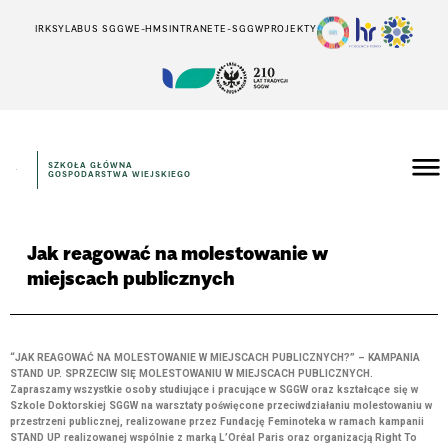
IRK
SYLABUS SGGW
E-HMS
INTRANET
E-SGGW
PROJEKTY
SZKOŁA GŁÓWNA
GOSPODARSTWA WIEJSKIEGO
Jak reagować na molestowanie w
miejscach publicznych
“JAK REAGOWAĆ NA MOLESTOWANIE W MIEJSCACH PUBLICZNYCH?” – KAMPANIA
STAND UP. SPRZECIW SIĘ MOLESTOWANIU W MIEJSCACH PUBLICZNYCH.
Zapraszamy wszystkie osoby studiujące i pracujące w SGGW oraz kształcące się w
Szkole Doktorskiej SGGW na warsztaty poświęcone przeciwdziałaniu molestowaniu w
przestrzeni publicznej, realizowane przez Fundację Feminoteka w ramach kampanii
STAND UP realizowanej wspólnie z marką L’Oréal Paris oraz organizacją Right To