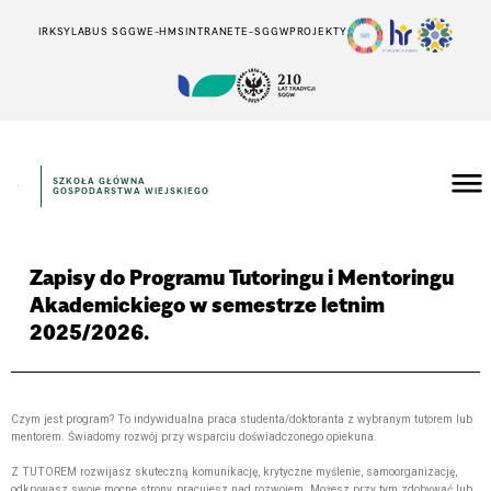
IRK
SYLABUS SGGW
E-HMS
INTRANET
E-SGGW
PROJEKTY
SZKOŁA GŁÓWNA
GOSPODARSTWA WIEJSKIEGO
Zapisy do Programu Tutoringu i Mentoringu
Akademickiego w semestrze letnim
2025/2026.
Czym jest program? To indywidualna praca studenta/doktoranta z wybranym tutorem lub
mentorem. Świadomy rozwój przy wsparciu doświadczonego opiekuna.
Z TUTOREM rozwijasz skuteczną komunikację, krytyczne myślenie, samoorganizację,
odkrywasz swoje mocne strony, pracujesz nad rozwojem. Możesz przy tym zdobywać lub