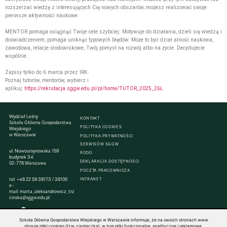
rozszerzać wiedzę z interesujących Cię nowych obszarów, możesz realizować swoje
pierwsze aktywności naukowe.
MENTOR pomaga osiągnąć Twoje cele szybciej. Motywuje do działania, dzieli się wiedzą i
doświadczeniem, pomaga uniknąć typowych błędów. Może to być dział alność naukowa,
zawodowa, relacje środowiskowe, Twój pomysł na rozwój albo na życie. Decydujecie
wspólnie.
Zapisy tylko do 6 marca przez IRK.
Poznaj tutorów, mentorów, wybierz i
aplikuj:
https://rekrutacja.sggw.edu.pl/pl/home/TUTOR_2025_26L
Wydział Leśny
KONTAKT
Szkoła Główna Gospodarstwa
POLITYKA COOKIES
Wiejskiego
w Warszawie
POLITYKA PRYWATNOŚCI
SERWISÓW SGGW
ul. Nowoursynowska 159
RODO
budynek 34
DEKLARACJA DOSTĘPNOŚCI
02-776 Warszawa
POCZTA PRACOWNICZA
tel.
+48 22 59 38173
/ 38100
INTRANET
e-
mail:
marta_aleksandrowicz_trz
cinska@sggw.edu.pl
Szkoła Główna Gospodarstwa Wiejskiego w Warszawie informuje, że na swoich stronach www
stosuje pliki cookies (tzw. ciasteczka), w tym pliki funkcjonalne, analityczne i reklamowe.