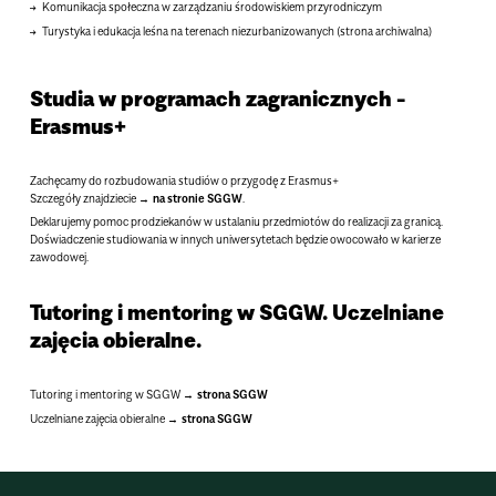
Komunikacja społeczna w zarządzaniu środowiskiem przyrodniczym
Turystyka i edukacja leśna na terenach niezurbanizowanych (strona archiwalna)
Studia w programach zagranicznych -
Erasmus+
Zachęcamy do rozbudowania studiów o przygodę z Erasmus+
Szczegóły znajdziecie
na stronie SGGW
.
Deklarujemy pomoc prodziekanów w ustalaniu przedmiotów do realizacji za granicą.
Doświadczenie studiowania w innych uniwersytetach będzie owocowało w karierze
zawodowej.
Tutoring i mentoring w SGGW. Uczelniane
zajęcia obieralne.
Tutoring i mentoring w SGGW
strona SGGW
Uczelniane zajęcia obieralne
strona SGGW