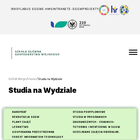
IRK
SYLABUS SGGW
E-HMS
INTRANET
E-SGGW
PROJEKTY
SZKOŁA GŁÓWNA
GOSPODARSTWA WIEJSKIEGO
/
/
SGGW Witryn
Home
Studia na Wydziale
Studia na Wydziale
KANDYDAT
STUDIA PODYPLOMOWE
REKRUTACJA SGGW
STUDIA W PROGRAMACH
PLANY ZAJĘĆ
ZAGRANICZNYCH - ERASMUS+
LEŚNICTWO
TUTORING I MENTORING W SGGW.
GOSPODARKA PRZESTRZENNA
UCZELNIANE ZAJĘCIA OBIERALNE.
FOREST INFORMATION TECHNOLOGY