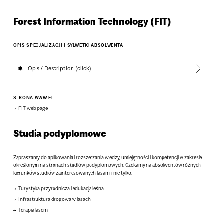
Forest Information Technology (FIT)
OPIS SPECJALIZACJI I SYLWETKI ABSOLWENTA
Opis / Description (click)
STRONA WWW FIT
FIT web page
Studia podyplomowe
Zapraszamy do aplikowania i rozszerzania wiedzy, umiejętności i kompetencji w zakresie
określonym na stronach studiów podyplomowych. Czekamy na absolwentów różnych
kierunków studiów zainteresowanych lasami i nie tylko.
Turystyka przyrodnicza i edukacja leśna
Infrastruktura drogowa w lasach
Terapia lasem